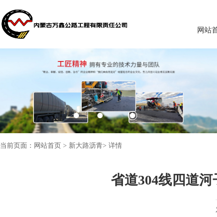
网站
当前页面：
网站首页
>
新大路沥青
>
详情
省道304线四道